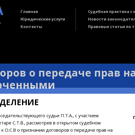
А
Главная
Судебная практика с
А
Юридические услуги
Новости законодате
Контакты
Правовые статьи по 
оров о передаче прав н
юченными
ДЕЛЕНИЕ
дседательствующего судьи П.Т.А., с участием
ретаре С.Т.В., рассмотрев в открытом судебном
 к О.С.В о признании договоров о передаче прав на