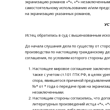
экранизацию романов «*», «*» незаключенными
самостоятельному использованию и/или пред
на экранизацию указанных романов,
УС
Истец обратилась в суд с вышеназванным иско
До начала слушания дела по существу от стор
производства по настоящему гражданскому де
соглашения, по условиям которого стороны до
Настоящее мировое соглашение заключено с
также с учетом ст.101 ГПК РФ, в целях у
спора, явившегося причиной предъявления
№* от * года о передаче прав на экраниза
незаключенными.
Настоящим стороны согласились, что дого
литературных произведений истца «*», «*
отсутствуют какие-либо права на использо