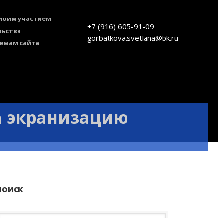
 моим участием
+7 (916) 605-91-09
льства
gorbatkova.svetlana@bk.ru
темам сайта
а экранизацию
поиск