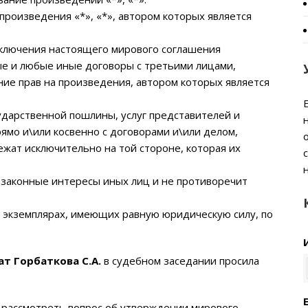
произведения «*», «*», автором которых является
аключения настоящего мирового соглашения
е и любые иные договоры с третьими лицами,
ие прав на произведения, автором которых является
ударственной пошлины, услуг представителей и
ямо и\или косвенно с договорами и\или делом,
ежат исключительно на той стороне, которая их
 законные интересы иных лиц и не противоречит
) экземплярах, имеющих равную юридическую силу, по
т Горбаткова С.А.
в судебном заседании просила
E
т рассмотреть вопрос об утверждении мирового