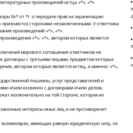
 литературных произведений истца «*», «*»
воры №* от *г. о передаче прав на экранизацию
» признаются сторонами незаключенными. У ответчика
вание произведений «*», «*».
произведения «*», «*», автором которых является
аключения мирового соглашения ответчиком не
е договоры с третьими лицами, предметом которых
ения, автором которых является истец, а именно: «*»,
ударственной пошлины, услуг представителей и
ямо и\или косвенно с договорами и\или делом,
ежат исключительно на той стороне, которая их
 законные интересы иных лиц и не противоречит
) экземплярах, имеющих равную юридическую силу, по