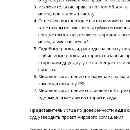
Исключительные права в полном объем на 
истец, принадлежат истцу.
Ответчик подтверждает, что на момент з
ответчиком не заключены сублицензионны
предметом которых является предоставлен
истец, а именно: «*», «*».
Судебные расходы, расходы на оплату гос
любые иные расходы сторон, связанные пр
сторонами друг другу не возмещаются и л
понесла.
Мировое соглашение не нарушает права и
законодательству РФ.
Мировое соглашение составлено в 3 (трех
одному для каждой из сторон и суда.
Представитель истца по доверенности
адвока
суд утвердить проект мирового соглашения.
Ответчица в суд не явилась, извещена, проси