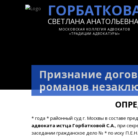
ГОРБАТКОВ
СВЕТЛАНА АНАТОЛЬЕВН
МОСКОВСКАЯ КОЛЛЕГИЯ АДВОКАТОВ
«ТРАДИЦИИ АДВОКАТУРЫ»
Признание догов
романов незакл
ОПРЕ
* года * районный суд г. Москвы в составе пре
адвоката истца Горбатковой С.А.
, при сек
заседании гражданское дело № * по иску П.Е.Н.