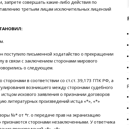
, запрете совершать какие-либо действия по
ставлению третьим лицам исключительных лицензий
ТАНОВИЛ:
м.
он поступило письменной ходатайство о прекращении
лу в связи с заключением сторонами мирового
говорились о следующем.
торонами в соответствии со ст.ст. 39,173 ГПК РФ, а
регулирования возникшего между сторонами судебного
 истцом искового заявления о признании договоров
цию литературных произведений истца «*», «*»
воры №* от *г. о передаче прав на экранизацию
» признаются сторонами незаключенными. У ответчика
вание произведений «*», «*».