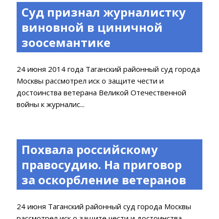
Суд признал журналистку
виновной в циничной
зоосемантике
24 июня 2014 года Таганский районный суд города
Москвы рассмотрел иск о защите чести и
достоинства ветерана Великой Отечественной
войны к журналис...
Похвала российскому
правосудию. На приговор
за оскорбление ветеранов
24 июня Таганский районный суд города Москвы
рассмотрел иск о защите чести и достоинства