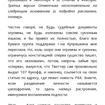
Третья версия Ответчика несостоятельна по
следующим основаниям
(и подробно рассказано,
почему)
».
Честно говоря, не будь судебные документы
огромны, не будь изложены совсем суконным
языком, я бы привёл их полностью, благо все
бумаги группа поддержки г-на Купряшкина мне
переслала. Но, коль скоро они огромны и суконны,
ограничусь констатацией: сперва существо пишет,
что его «взломали», потом, напрочь забыв про
«сперва», жалуется, что Твиттер сам произвольно
выдал 107 букофф, и наконец ссылается на свою
статью по адресу, где лежит новость РБК. Знаете,
если раздвоение личности называется
шизофрения, то здесь налицо растроение,
именуемое воспалением подлости.
Итак — факт налицо: существо, вилявшее и