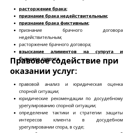
расторжение брака
;
признание брака недействительным
;
признание брака фиктивным
;
признание брачного договора
недействительным;
расторжение брачного договора;
взыскание
алиментов н
а супруга и
Правовое содействие при
бывшего супруга
.
оказании услуг:
правовой анализ и юридическая оценка
спорной ситуации;
юридические рекомендации по досудебному
урегулированию спорной ситуации;
определение тактики и стратегии защиты
интересов клиента в досудебном
урегулировании спора, в суде;