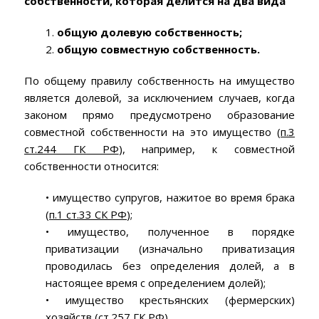
собственности, которая делится на два вида
1.
общую долевую собственность;
2.
общую совместную собственность.
По общему правилу собственность на имущество
является долевой, за исключением случаев, когда
законом прямо предусмотрено образование
совместной собственности на это имущество (
п.3
ст.244 ГК РФ
), например, к совместной
собственности относится:
• имущество супругов, нажитое во время брака
(
п.1 ст.33 СК РФ
);
• имущество, полученное в порядке
приватизации (изначально приватизация
проводилась без определения долей, а в
настоящее время с определением долей);
• имущество крестьянских (фермерских)
хозяйств (
ст.257 ГК РФ
).