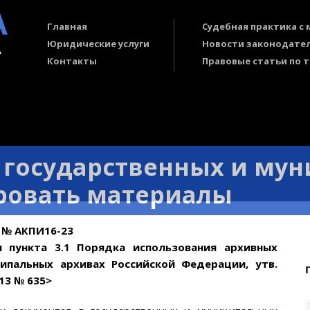
А
Главная
Судебная практика с
А
Юридические услуги
Новости законодате
Контакты
Правовые статьи по 
 государственных и му
ровать материалы
6 № АКПИ16-23
 пункта 3.1 Порядка использования
архивных
ипальных архивах Россий
ской Федерации, утв.
13 № 635>