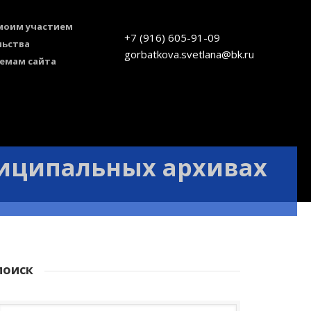
 моим участием
+7 (916) 605-91-09
льства
gorbatkova.svetlana@bk.ru
темам сайта
ниципальных архивах
поиск