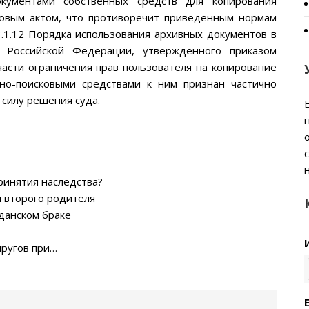
кументами собственных средств для копирования
овым актом, что противоречит приведенным нормам
3.1.12 Порядка использования архивных документов в
х Российской Федерации, утвержденного приказом
части ограничения прав пользователя на копирование
чно-поисковыми средствами к ним признан частично
 силу решения суда.
ринятия наследства?
я второго родителя
данском браке
пругов при…
E